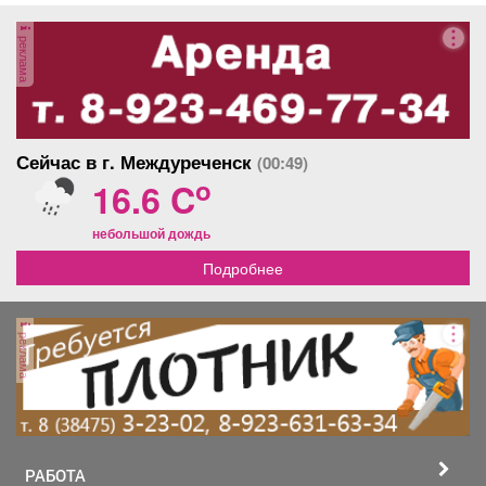
реклама
Сейчас в г. Междуреченск
(00:49)
o
16.6 C
небольшой дождь
Подробнее
реклама
РАБОТА