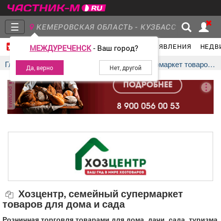
☰
КЕМЕРОВСКАЯ ОБЛАСТЬ - КУЗБАСС
ГЛАВНАЯ
ГРУППЫ
НОВОСТИ
ОБЪЯВЛЕНИЯ
НЕДВ
МЕЖДУРЕЧЕНСК
- Ваш город?
Главная
Группы
Новости
Главная
Компании
Хозцентр, семейный супермаркет товаров для дома и сада
реклама
Объявления
Недвижимость
Услуги
Работа
Транспорт
Компании
Хозцентр, семейный супермаркет
товаров для дома и сада
Розничная торговля товарами для дома, дачи, сада, туризма