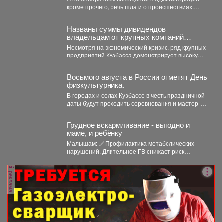
тех, кто перестраховался и набрал
кроме прочего, речь шла и о происшествиях.
бензина и дизтоплива впрок.
Пожарные выезжали...
Названы суммы дивидендов
владельцам от крупных компаний
Кузбасса
Несмотря на экономический кризис, ряд крупных
предприятий Кузбасса демонстрирует высокую
доходность. Многие из них направляют...
Восьмого августа в России отметят День
физкультурника.
В городах и селах Кузбассе в честь праздничной
даты будут проходить соревнования и мастер-
классы. ...
Грудное вскармливание - выгодно и
маме, и ребёнку
Малышам: ✅ Профилактика метаболических
нарушений. Длительное ГВ снижает риск
ожирения...
реклама