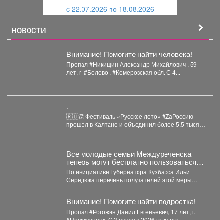
и
й
c 22.07.2026 по 18.08.2026
й
НОВОСТИ
Внимание! Помогите найти человека!
Пропал #Никищин Александр Михайлович , 59
лет, г. #Белово , #Кемеровская обл. С 4...
.
🇷🇺👏 Фестиваль «Русское лето» #ZaРоссию
прошел в Калтане и объединил более 5,5 тысяч
горожан. Детские...
Все молодые семьи Междуреченска
теперь могут бесплатно пользоваться
предметами первой необходимости для
По инициативе Губернатора Кузбасса Ильи
новорождённых.
Середюка перечень получателей этой меры
поддержки расширен. Подробности далее.
Внимание! Помогите найти подростка!
Пропал #Рогожин Данил Евгеньевич, 17 лет, г.
#Новокузнецк. С 3 августа 2026 года его...