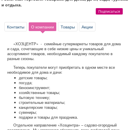
Афиша
Обучение
Проекты
и отдыха.
Подписаться
Контакты
О компании
Товары
Акции
Товары
Поздравления
Погода
«ХОЗЦЕНТР» - семейные супермаркеты товаров для дома
и сада, сочетающие в себе низкие цены и уникальный
ассортимент товаров, необходимый каждому покупателю в
разные сезоны.
Теперь покупатели могут приобретать в одном месте все
ТВ программа
Я - пенсионер
необходимое для дома и дачи:
детские товары;
посуда;
бензоинструмент;
хозяйственные товары;
бытовую технику;
строительные материалы;
канцелярские товары;
сувениры;
подарки и товары для праздника.
Отдельное направление «Хозцентра» – садово-огородный
ассортимент. Мы стараемся обеспечить всех любителей дачи