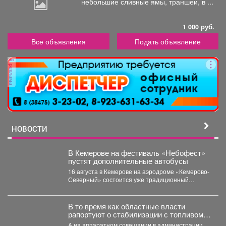
небольшие
сливные ямы, траншеи, в ...
1 000 руб.
Все объявления
Подать объявление
реклама
НОВОСТИ
В Кемерове на фестиваль «Небофест»
пустят дополнительные автобусы
16 августа в Кемерове на аэродроме «Кемерово-
Северный» состоится уже традиционный
мультимедийный фестиваль «Небофест». До
аэродрома...
В то время как областные власти
рапортуют о стабилизации с топливом в
Кузбассе, пожарные предупреждают
А на аппаратном совещании в администрации