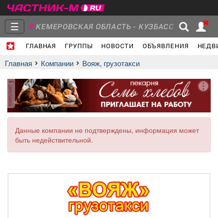
☰
КЕМЕРОВСКАЯ ОБЛАСТЬ - КУЗБАСС
ГЛАВНАЯ
ГРУППЫ
НОВОСТИ
ОБЪЯВЛЕНИЯ
НЕДВ
Главная
Группы
Новости
Главная
Компании
Вояж, грузотакси
реклама
Объявления
Недвижимость
Услуги
Данные компании не подтверждены, информация может
быть недействительной.
Работа
Транспорт
Компании