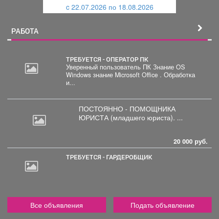
c 22.07.2026 по 18.08.2026
й
РАБОТА
ТРЕБУЕТСЯ - ОПЕРАТОР ПК
Уверенный пользователь ПК Знание OS
Windows знание Microsoft Office . Обработка
30
и...
000
руб.
ПОСТОЯННО - ПОМОЩНИКА
ЮРИСТА
(младшего юриста). ...
20 000 руб.
ТРЕБУЕТСЯ - ГАРДЕРОБЩИК
Все объявления
Подать объявление