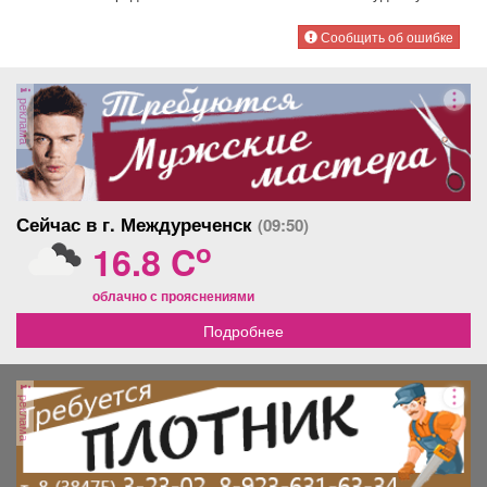
Сообщить об ошибке
реклама
Сейчас в г. Междуреченск
(09:50)
o
16.8 C
облачно с прояснениями
Подробнее
реклама