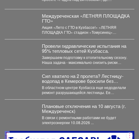
Витебске.
соревновались творческие коллективы из
России,...
Междуреченская «ЛЕТНЯЯ ПЛОЩАДКА
ГТО»
Акция «Лето с ГТО в Кузбассе!» «ЛЕТНЯЯ
ПЛОЩАДКА ГТО» стадион «Томусинец»
работает- 4,6,11,13,18,20,25,27...
Провели гидравлические испытания на
95% тепловых сетей Кузбасса.
Завершаем подготовку к отопительному сезону.
Наша задача - максимально снизить риски
перебоев с теплом и...
Сил хватило на 2 пролета? Лестницу-
водопад в Кемерове бросили без
ремонта
В областном центре Кузбасса еще недоделали
ремонт разрушающейся лестницы. Ее
состояние беспокоит местных жителей. ...
Плановые отключения на 10 августа (г.
Междуреченск)
В связи с ремонтными работами не будет
электроэнергии 10.08.2026 ...