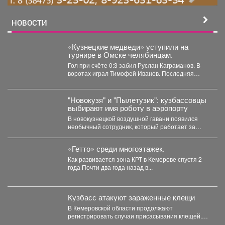
НОВОСТИ
«Кузнецкие медведи» уступили на
турнире в Омске челябинцам.
Гол при счёте 0:3 забил Руслан Каграманов. В
воротах играл Тимофей Иванов. Последняя
шайба была...
"Новокузя" и "Пылетузик": кузбассовцы
выбирают имя роботу в аэропорту
В новокузнецкой воздушной гавани появился
необычный сотрудник, который работает за
энергию. В международном аэропорту...
«Гетто» среди многоэтажек.
Как развивается зона КРТ в Кемерове спустя 2
года Почти два года назад в...
Кузбасс атакуют зараженные клещи
В Кемеровской области продолжают
регистрировать случаи присасывания клещей.
Управление Роспотребнадзора по Кемеровской