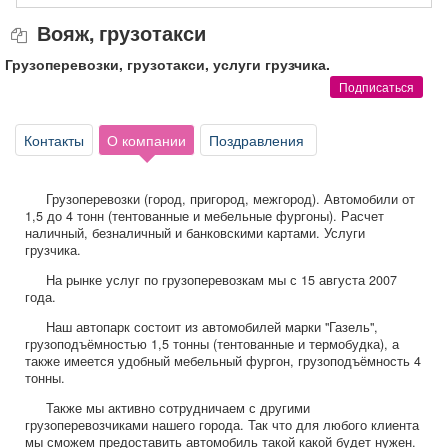
Афиша
Обучение
Проекты
Вояж, грузотакси
Грузоперевозки, грузотакси, услуги грузчика.
Подписаться
Товары
Поздравления
Погода
Контакты
О компании
Поздравления
Грузоперевозки (город, пригород, межгород). Автомобили от
1,5 до 4 тонн (тентованные и мебельные фургоны). Расчет
наличный, безналичный и банковскими картами. Услуги
ТВ программа
Я - пенсионер
грузчика.
На рынке услуг по грузоперевозкам мы с 15 августа 2007
года.
Наш автопарк состоит из автомобилей марки "Газель",
грузоподъёмностью 1,5 тонны (тентованные и термобудка), а
также имеется удобный мебельный фургон, грузоподъёмность 4
тонны.
Также мы активно сотрудничаем с другими
грузоперевозчиками нашего города. Так что для любого клиента
мы сможем предоставить автомобиль такой какой будет нужен.