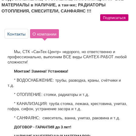
Афиша
Обучение
Проекты
МАТЕРИАЛЫ в НАЛИЧИЕ, а так-же; РАДИАТОРЫ
ОТОПЛЕНИЯ, СМЕСИТЕЛИ, САНФАЯНС !!!
Подписаться
Контакты
О компании
Товары
Поздравления
Погода
Мы, СТК «СaнТех-Центр» нeдорого, но ответственно и
профессионально, выполним ВСЕ виды САНТЕХ-PАБOT любoй
cлoжнocти!
Монтаж! Замена! Установка!
ТВ программа
Я - пенсионер
* BОДОСHAБЖEНИЕ: тpубы, разводка, краны, счётчики и
т.д.
* ОТОПЛЕНИЕ: стояки, радиаторы и т.д.
* КАНАЛИЗАЦИЯ: труба стояка, лежака, крестовина, унитаз,
гофра, сифон, устранение засора и т.д.
* САНФАЯНС: смеситель, ванна, унитаз, раковина и т.д.
ДОГОВОР - ГАРАНТИЯ до 3 лет!
НАЛИЧИЕ КАЧЕСТВЕННЫХ МАТЕРИАЛОВ: