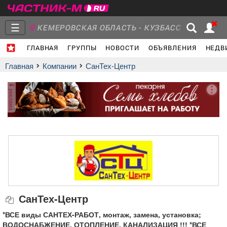
☰
КЕМЕРОВСКАЯ ОБЛАСТЬ - КУЗБАСС
ГЛАВНАЯ
ГРУППЫ
НОВОСТИ
ОБЪЯВЛЕНИЯ
НЕДВ
Главная
Группы
Новости
Главная
Компании
СанТех-Центр
реклама
Объявления
Недвижимость
Услуги
Работа
Транспорт
Компании
СанТех-Центр
*ВСЕ виды САНТЕХ-РАБОТ, монтаж, замена, установка;
ВОДОСНАБЖЕНИЕ, ОТОПЛЕНИЕ, КАНАЛИЗАЦИЯ !!! *ВСЕ