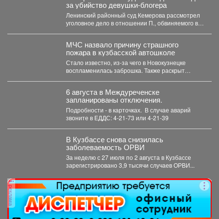
за убийство девушки-блогера
Ленинский районный суд Кемерова рассмотрел
уголовное дело в отношении П., обвиняемого в
убийстве 29-летнего блогера...
МЧС назвало причину страшного
пожара в кузбасской автошколе
Стало известно, из-за чего в Новокузнецке
воспламенилась заброшка. Также раскрыт
масштаб разрушения. Заброшенная
автошкола...
6 августа в Междуреченске
запланированы отключения.
Подробности - в карточках. ️ В случае аварий
звоните в ЕДДС: 4-21-73 или 4-21-39
В Кузбассе снова снизилась
заболеваемость ОРВИ
За неделю с 27 июля по 2 августа в Кузбассе
зарегистрировано 3,9 тысячи случаев ОРВИ...
реклама