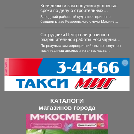
недобросовестных поставщиков. Речь...
Коляденко и зам получили условные
сроки по делу о строительных
махинациях
Заводский районный суд вынес приговор
бывшей главе Кемеровского округа Марине
Коляденко и её заместителю Татьяне...
Сотрудники Центра лицензионно-
разрешительной работы Росгвардии
Кузбасса с начала года проверили
По результатам мероприятий свыше полутора
свыше пяти тысяч владельцев оружия.
тысяч единиц арсенала изъяты, часть
собственников привлечена к административной
ответственности.
реклама
КАТАЛОГИ
магазинов города
П
С
р
л