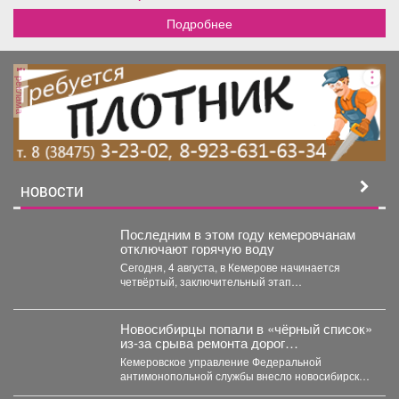
Подробнее
реклама
НОВОСТИ
Последним в этом году кемеровчанам
отключают горячую воду
Сегодня, 4 августа, в Кемерове начинается
четвёртый, заключительный этап
гидравлических испытаний тепловых сетей. Он
продлится...
Новосибирцы попали в «чёрный список»
из‑за срыва ремонта дорог
Прокопьевска
Кемеровское управление Федеральной
антимонопольной службы внесло новосибирскую
компанию ООО «Сибдорстрой» в реестр