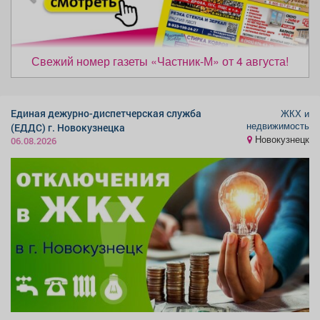
ы
у
Афиша
Обучение
Проекты
д
ю
у
щ
щ
и
Свежий номер газеты «Частник‑М» от 4 августа!
и
й
Товары
Поздравления
Погода
й
Единая дежурно-диспетчерская служба
ЖКХ и
недвижимость
(ЕДДС) г. Новокузнецка
Новокузнецк
06.08.2026
ТВ программа
Я - пенсионер