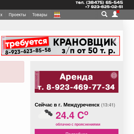
тел. (38475) 65-545
+7 923-625-02-51
х
Проекты
Товары
реклама
реклама
Сейчас в г. Междуреченск
(13:41)
o
24.4 C
облачно с прояснениями
Подробнее