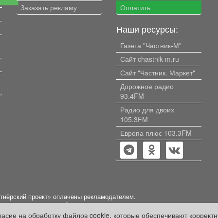
Заказать рекламу
Оплатить
Наши ресурсы:
Газета "Частник-М"
Сайт chastnik-m.ru
Сайт "Частник. Маркет"
Дорожное радио
93.4FM
Радио для двоих
105.3FM
Европа плюс 103.3FM
ртнёрский проект» оплачены рекламодателем.
нформации, содержащейся в рекламных материалах и объявлениях.
гласие на обработку файлов cookie, которые обеспечивают коррект