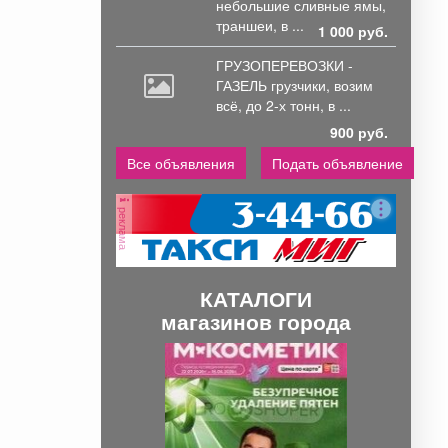
небольшие
сливные ямы,
траншеи, в ...
1 000 руб.
ГРУЗОПЕРЕВОЗКИ -
ГАЗЕЛЬ грузчики,
возим
всё, до 2-х тонн, в ...
900 руб.
Все объявления
Подать объявление
реклама
КАТАЛОГИ
магазинов города
П
С
р
л
е
е
д
д