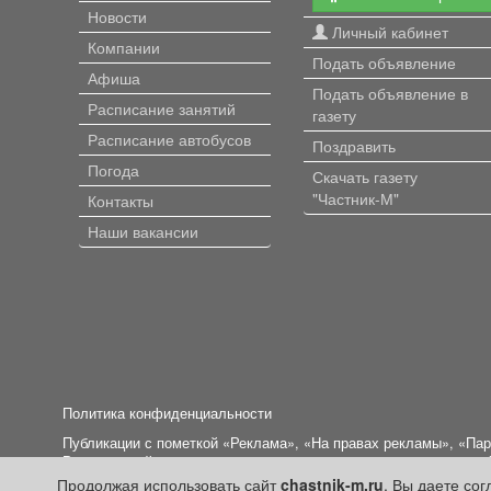
Новости
Личный кабинет
Компании
Подать объявление
Афиша
Подать объявление в
Расписание занятий
газету
Расписание автобусов
Поздравить
Погода
Скачать газету
"Частник-М"
Контакты
Наши вакансии
Политика конфиденциальности
Публикации с пометкой «Реклама», «На правах рекламы», «Па
Редакция сайта не несет ответственности за достоверность и
Продолжая использовать сайт
chastnik-m.ru
, Вы даете со