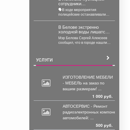
сотрудники
проходчиков шахты
Госавтоинспекции
«Усковская» с разницей...
🗣В ходе мероприятия
провели акцию «Будь
полицейские останавливали
трезвым в пути»
водителей, проводили с ними
беседы и напоминали, что
В Белове экстренно
правила дорожного...
холодной воды лишатся
тысячи жителей
Мэр Белова Сергей Алексеев
сообщил, что в городе нашли
снижение давления в сети
магистрального водопровода...
УСЛУГИ
ИЗГОТОВЛЕНИЕ МЕБЕЛИ
- МЕБЕЛЬ на
заказ по
вашим размерам! ...
1 000 руб.
АВТОСЕРВИС - Ремонт
радиоэлектронных
компонентов
автомобилей: ...
500 руб.