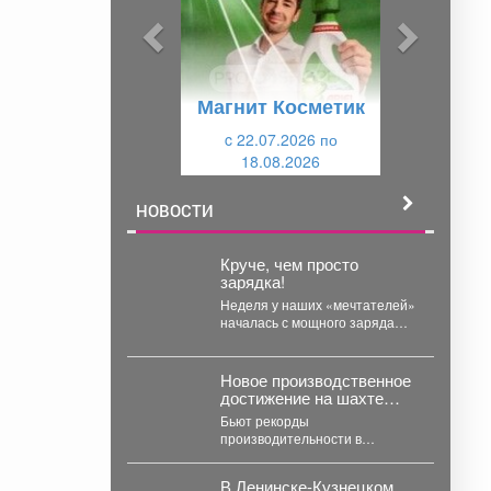
ы
у
д
ю
у
щ
Магнит Косметик
щ
и
и
c 22.07.2026 по
й
18.08.2026
й
НОВОСТИ
Круче, чем просто
зарядка!
Неделя у наших «мечтателей»
началась с мощного заряда
бодрости! 💪 Вместо скучных
уроков - спортивная...
Новое производственное
достижение на шахте
«Усковская»
Бьют рекорды
производительности в
преддверие
профессионального
В Ленинске-Кузнецком
праздника. Сразу две бригады