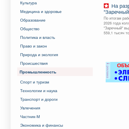
Культура
На разрезе
"Заречный
Медицина и здоровье
Кузбасс у
По итогам раб
Образование
рекорд до
2026 года кол
месяц
"Заречный" вы
Общество
559,1 тысяч то
Политика и власть
Право и закон
Природа и экология
Происшествия
реклама
Промышленность
Спорт и туризм
Технологии и наука
Транспорт и дороги
Увлечения
Частник-М
Экономика и финансы