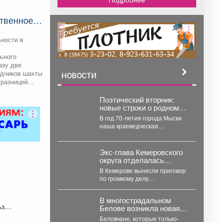
твенное
е на
реклама
ковская»
ности в
ьного
азу две
одчиков шахты
НОВОСТИ
разницей...
Поэтический вторник:
новые строки о родном
городе
В год 70-летия города Мыски
наша краеведческая
литературная рубрика
«Поэтический вторникЪ»
продолжает знакомить
Экс-глава Кемеровского
читателей с...
округа отделалась
условкой за ущерб на 300
В Кемерове вынесли приговор
млн рублей
по громкому делу
высокопоставленной
чиновницы, которая попалась
В многострадальном
на злоупотреблении властью.
ьзу
Белове возникла новая
...
напасть – что на этот раз
Беловчане, которые только-