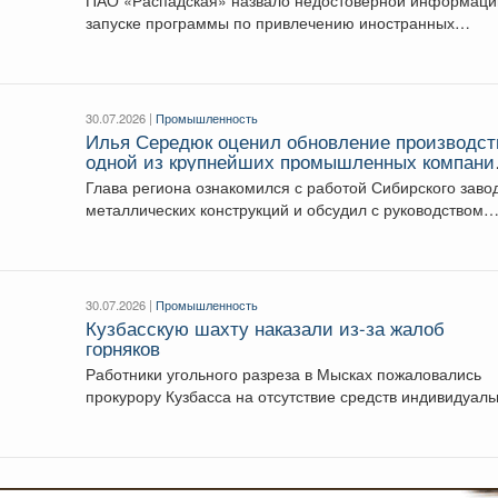
ПАО «Распадская» назвало недостоверной информаци
запуске программы по привлечению иностранных
работников на шахты Кузбасса....
30.07.2026 |
Промышленность
Илья Середюк оценил обновление производст
одной из крупнейших промышленных компани
Кузбасса
Глава региона ознакомился с работой Сибирского заво
металлических конструкций и обсудил с руководством
компании «Сибшахтострой»...
30.07.2026 |
Промышленность
Кузбасскую шахту наказали из-за жалоб
горняков
Работники угольного разреза в Мысках пожаловались
прокурору Кузбасса на отсутствие средств индивидуал
защиты. В...