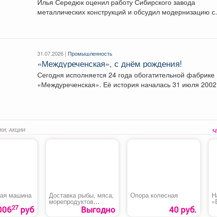
Илья Середюк оценил работу Сибирского завода
металлических конструкций и обсудил модернизацию с
«Сибшахтострой». В...
31.07.2026 |
Промышленность
«Междуреченская», с днём рождения!
Сегодня исполняется 24 года обогатительной фабрике
«Междуреченская». Её история началась 31 июля 2002
года. ...
КИ, АКЦИИ
ая машина
Доставка рыбы, мяса,
Опора колесная
Н
морепродуктов
«
27
БЕСПЛАТНО
006
руб
Выгодно
40 руб.