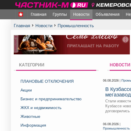
КЕМЕРОВСК
Главная
Группы
Новости
Объявления
Не
Главная
Новости
Промышленность
реклама
КАТЕГОРИИ
НОВОСТИ
06.08.2026 |
Промы
ПЛАНОВЫЕ ОТКЛЮЧЕНИЯ
В Кузбасс
Акции
мегазавод
Бизнес и предпринимательство
когда и гд
Стали известн
Кузбассе ново
ЖКХ и недвижимость
договорились в
Животные
06.08.2026 |
Информация
Промышленность