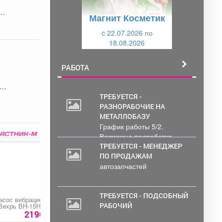
у
щ
Магнит Косметик
щ
и
и
c 22.07.2026 по
й
18.08.2026
й
РАБОТА
ТРЕБУЕТСЯ -
РАЗНОРАБОЧИЕ НА
МЕТАЛЛОБАЗУ
График работы 5/2.
Возможна подработка..
ТРЕБУЕТСЯ - МЕНЕДЖЕР
ПО ПРОДАЖАМ
автозапчастей
ТРЕБУЕТСЯ - ПОДСОБНЫЙ
асос вибрационный
Бетоносмеситель
Уголок крепежный
РАБОЧИЙ
Вихрь ВН-15Н»
БСН-160П
2190 руб.
18650 руб.
43 ру