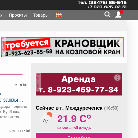
тел. (38475) 65-545
+7 923-625-02-51
х
Проекты
Товары
реклама
реклама
0
8
0
е закрыли
дзора подвело
Сейчас в г. Междуреченск
(16:50)
х Кузбасса.
o
21.9 C
ставитель...
небольшой дождь
0
1177
Подробнее