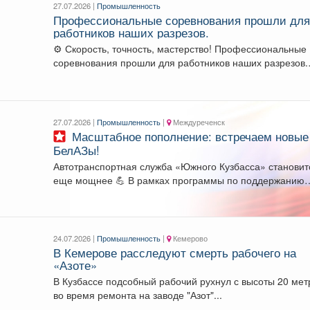
27.07.2026 |
Промышленность
Профессиональные соревнования прошли дл
работников наших разрезов.
⚙️ Скорость, точность, мастерство! Профессиональные
соревнования прошли для работников наших разрезов.
Свои навыки управления...
27.07.2026 |
Промышленность
|
Междуреченск
Масштабное пополнение: встречаем новые
БелАЗы!
Автотранспортная служба «Южного Кузбасса» становит
еще мощнее 💪 В рамках программы по поддержанию
существующих...
24.07.2026 |
Промышленность
|
Кемерово
В Кемерове расследуют смерть рабочего на
«Азоте»
В Кузбассе подсобный рабочий рухнул с высоты 20 мет
во время ремонта на заводе "Азот"...