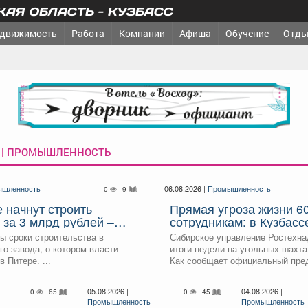
АЯ ОБЛАСТЬ - КУЗБАСС
движимость
Работа
Компании
Афиша
Обучение
Отды
реклама
 | ПРОМЫШЛЕННОСТЬ
шленность
06.08.2026 |
Промышленность
0
9
е начнут строить
Прямая угроза жизни 6
 за 3 млрд рублей –
сотрудникам: в Кузбасс
е
еще 3 шахты
ы сроки строительства в
Сибирское управление Ростехна
го завода, о котором власти
итоги недели на угольных шахта
 Питере. ...
Как сообщает официальный пред
05.08.2026 |
04.08.2026 |
0
65
0
45
Промышленность
Промышленность