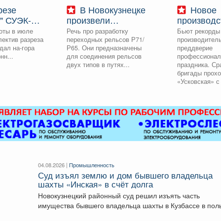
В Новокузнецке
Новое
" СУЭК-
произвели
производс
становлен
инновационные
достижени
оты в июле
Речь про разработку
Бьют рекорды
бычи за
рельсы для
шахте «Ус
лектив разреза
переходных рельсов Р71/
производитель
тяжеловесного
дал на-гора
Р65. Они предназначены
преддверие
движения
нн...
для соединения рельсов
профессионал
двух типов в путях...
праздника. Ср
бригады прох
«Усковская» с 
04.08.2026 |
Промышленность
Суд изъял землю и дом бывшего владельца
шахты «Инская» в счёт долга
Новокузнецкий районный суд решил изъять часть
имущества бывшего владельца шахты в Кузбассе в пол
областного...