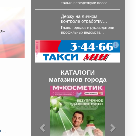
только передохнули после
откачки воды из затопленных
подвалов, столкнулись с новой
Держу на личном
напастью. ...
контроле отработку
обращений, которые
Главы городов и руководители
поступили во время
ая»
профильных ведомств
прямого эфира 28 июля.
отчитываются о проведенных
работах, обязательно
реклама
подтверждают их фото и...
КАТАЛОГИ
магазинов города
П
С
р
л
е
е
д
д
ы
у
ких
д
ю