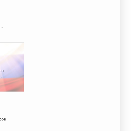
я
ся
ров