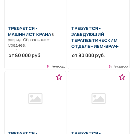
ТРЕБУЕТСЯ -
ТРЕБУЕТСЯ -
МАШИНИСТ КРАНА
ЗАВЕДУЮЩИЙ
6
разряд. Образование:
ТЕРАПЕВТИЧЕСКИМ
Среднее
ОТДЕЛЕНИЕМ-ВРАЧ-
профессиональное..
ТЕРАПЕВТ
Образование:
от 80 000 руб.
от 80 000 руб.
Управление машинами и
Высшее-специалитет,
механизмами при...
магистратура.. Выполнение
г Кемерово
г Киселевск
должностных
обязанностей согласно
должностной инструкции...
ТРЕБУЕТСЯ -
ТРЕБУЕТСЯ -