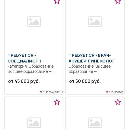
ТРЕБУЕТСЯ -
ТРЕБУЕТСЯ - ВРАЧ-
СПЕЦИАЛИСТ
АКУШЕР-ГИНЕКОЛОГ
1
категория. Образование:
Образование: Высшее
Высшее образование —
образование —
специалитет,
специалитет,
от 45 000 руб.
от 50 000 руб.
магистратура.. Производить
магистратура..
проверку...
Организовывать и
контролировать...
г Новокузнецк
г Таштагол