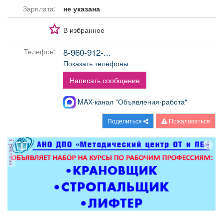
Афиша
Обучение
Проекты
Зарплата:
не указана
В избранное
8-960-912-...
Телефон:
Товары
Поздравления
Погода
Показать телефоны
Написать сообщение
MAX-канал "Объявления-работа"
ТВ программа
Я - пенсионер
Поделиться
Пожаловаться
реклама