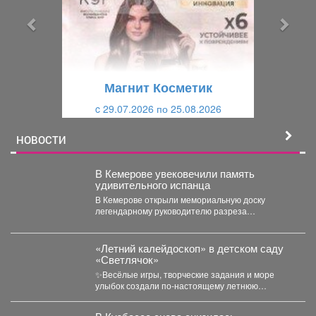
ы
у
д
ю
у
щ
щ
и
Магнит Косметик
и
й
c 29.07.2026 по 25.08.2026
й
НОВОСТИ
В Кемерове увековечили память
удивительного испанца
В Кемерове открыли мемориальную доску
легендарному руководителю разреза
"Кедровский" Александру Барредо – испанцу,
который стал...
«Летний калейдоскоп» в детском саду
«Светлячок»
✨Весёлые игры, творческие задания и море
улыбок создали по-настоящему летнюю
атмосферу счастья! 👀Кто принял...