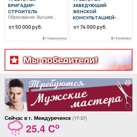
БРИГАДИР-
ЗАВЕДУЮЩИЙ
СТРОИТЕЛЬ
ЖЕНСКОЙ
Образование: Высшее.
КОНСУЛЬТАЦИЕЙ-
Ответственность.
ВРАЧ-АКУШЕР-
от 50 000 руб.
от 74 000 руб.
Коммуникабельность.
ГИНЕКОЛОГ
Дисциплинированность.
Образование: Высшее-
г Новокузнецк
г Киселевск
Знание основ работы с
специалитет,
компьютером.....
магистратура.
Ответственность.
Дисциплинированность..
Мы победители!
Выполнение должностных
обязанностей согласно
должностной...
реклама
Сейчас в г. Междуреченск
(17:37)
o
25.4 C