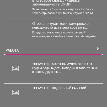
В Кузбассе снова снизилась
заболеваемость ОРВИ
За неделю с 27 июля по 2 августа в Кузбассе
зарегистрировано 3,9 тысячи случаев ОРВИ...
Оторвало кусок кожи: кемеровская
пенсионерка истекала кровью в
автобусе
Кондуктор отказалась помочь раненой
пенсионерке в автобусе Кемерова. Инцидентом
заинтересовались СК РФ. Следственный
комитет...
РАБОТА
ТРЕБУЕТСЯ - МАСТЕРА МУЖСКОГО ЗАЛА
Будем рады видеть молодых и талантливых
в нашем дружном...
20
000
руб.
ТРЕБУЕТСЯ - ПОДСОБНЫЙ РАБОЧИЙ