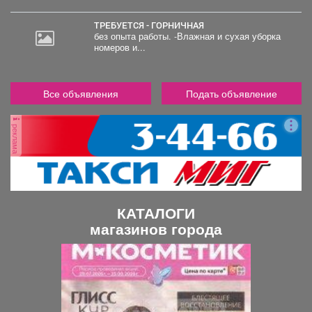
руб.
ТРЕБУЕТСЯ - ГОРНИЧНАЯ
без опыта работы. -Влажная и сухая уборка
номеров и...
Все объявления
Подать объявление
реклама
КАТАЛОГИ
магазинов города
П
С
р
л
е
е
д
д