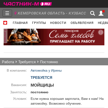
☰
КЕМЕРОВСКАЯ ОБЛАСТЬ - КУЗБАСС
ГЛАВНАЯ
ГРУППЫ
НОВОСТИ
ОБЪЯВЛЕНИЯ
НЕДВ
Главная
Группы
Новости
реклама
Объявления
Недвижимость
Услуги
работа
требуется
постоянно
В компанию:
Автомойка у Ирины
ТРЕБУЕТСЯ
Работа
Транспорт
Компании
МОЙЩИЦЫ
Вакансия:
Занятость:
постоянно
Условия:
Если нужна хорошая зарплата, Вам к нам! На
автомойку. Возможно обучение.