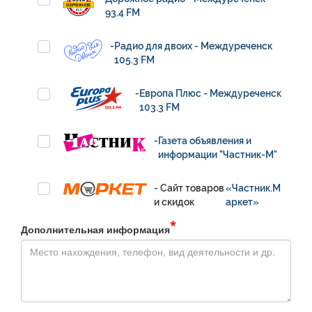
Афиша
Обучение
Проекты
93.4 FM
-
Радио для двоих - Междуреченск
105.3 FM
Товары
Поздравления
Погода
-
Европа Плюс - Междуреченск
103.3 FM
-
Газета объявления и
информации "Частник-М"
ТВ программа
Я - пенсионер
- Сайт товаров
«Частник.М
и скидок
аркет»
*
Дополнительная информация