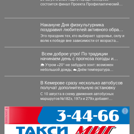
состоится финал Проекта Профилактический
физкультурно-патриотический фестиваль
«Равнение на...
Накануне Дня физкультурника
поздравил любителей активного образа
жизни!
Это праздник тех, кто выбирает здоровье, силу и
волю к победе вне зависимости от возраста...
Всем доброе утро! По традиции
начинаем день с прогноза погоды и
щепотки народной мудрости
🌦 Утром +20°-не забудьте зонт: возможен
небольшой дождь; ☁️ Днём температура
поднимется до +24°,...
В Кемерове сразу несколько автобусов
получат дополнительную остановку
С 10 августа в схему движения автобусных
маршрутов №182э, 197э и 279э добавят
остановку "деревня...
реклама