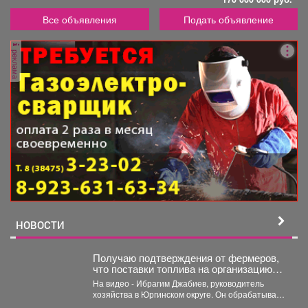
Все объявления
Подать объявление
реклама
НОВОСТИ
Получаю подтверждения от фермеров,
что поставки топлива на организацию
уборочной кампании уже начались.
На видео - Ибрагим Джабиев, руководитель
хозяйства в Юргинском округе. Он обрабатывает
более пяти тысяч...