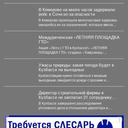
В Кемерове на много часов задержали
рейс в Сочи из-за опасности
В Кемерове произошла многочасовая задержка
авиарейса из-за ограничений, которые ввела
Росавиация. Утром в четверг,...
Междуреченская «ЛЕТНЯЯ ПЛОЩАДКА
ГТО»
Акция «Лето с ГТО в Кузбассе!» «ЛЕТНЯЯ
ПЛОЩАДКА ГТО» стадион «Томусинец»
работает- 4,6,11,13,18,20,25,27...
Ужасы природы: какая погода будет в
Кузбассе на выходных
Кузбассовцам нужно готовиться к мокрым
выходным, ожидаются дожди с грозами и
сильный ветер. По...
Директор строительной фирмы в
Кузбассе не заплатил 21 сотруднику
деньги
В Кузбассе завершено расследование
уголовного дела в отношении директора и
учредителя ООО «Альпина42» - компании,...
реклама