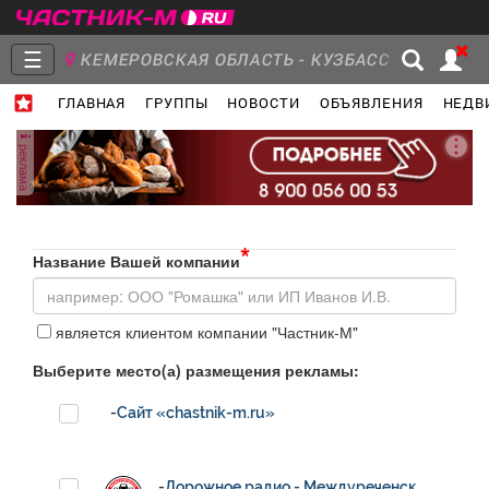
☰
КЕМЕРОВСКАЯ ОБЛАСТЬ - КУЗБАСС
ГЛАВНАЯ
ГРУППЫ
НОВОСТИ
ОБЪЯВЛЕНИЯ
НЕДВ
Главная
Группы
Новости
реклама
*
Объявления
Недвижимость
Услуги
Название Вашей компании
является клиентом компании "Частник-М"
Выберите место(а) размещения рекламы:
Работа
Транспорт
Компании
-
Сайт «chastnik-m.ru»
-
Дорожное радио - Междуреченск