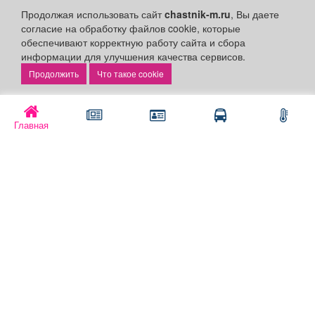
Погода
Продолжая использовать сайт
chastnik-m.ru
, Вы даете
Контакты
согласие на обработку файлов cookie, которые
обеспечивают корректную работу сайта и сбора
Наши вакансии
информации для улучшения качества сервисов.
Быстрые ссылки:
Что такое cookie
Установить приложение
Главная
Личный кабинет
Подать объявление
Подать объявление в газету
Поздравить
Скачать газету "Частник-М"
Рекламодателям:
Бизнес-кабинет
Заказать рекламу
Оплата услуг: