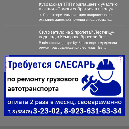
Кузбасская ТПП приглашает к участию
в акции «Помоги собраться в школу»
🔹 Благотворительная акция направлена на
оказание адресной помощи в подготовке к
новому учебному году первоклассников...
Сил хватило на 2 пролета? Лестницу-
водопад в Кемерове бросили без
ремонта
В областном центре Кузбасса еще недоделали
ремонт разрушающейся лестницы. Ее
состояние беспокоит местных жителей. ...
реклама