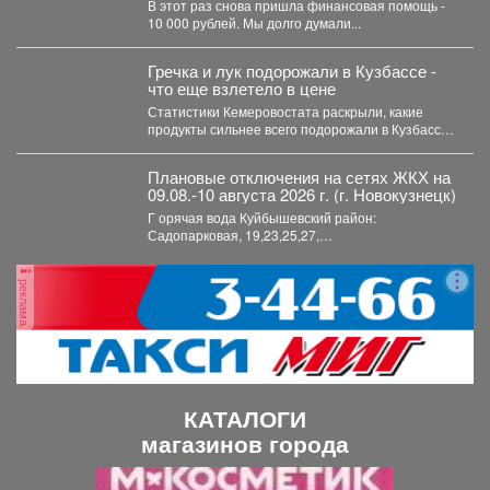
В этот раз снова пришла финансовая помощь -
10 000 рублей. Мы долго думали...
Гречка и лук подорожали в Кузбассе -
что еще взлетело в цене
Статистики Кемеровостата раскрыли, какие
продукты сильнее всего подорожали в Кузбассе
за неделю. Специалисты Кемеровостата...
Плановые отключения на сетях ЖКХ на
09.08.-10 августа 2026 г. (г. Новокузнецк)
Г орячая вода Куйбышевский район:
Садопарковая, 19,23,25,27,
29,31,33,35,28/1,28/2,28,30,...
реклама
КАТАЛОГИ
магазинов города
П
С