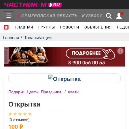
☰
КЕМЕРОВСКАЯ ОБЛАСТЬ - КУЗБАСС
ГЛАВНАЯ
ГРУППЫ
НОВОСТИ
ОБЪЯВЛЕНИЯ
НЕДВ
Главная
Группы
Новости
Главная
Товары/акции
реклама
Объявления
Недвижимость
Услуги
Подарки. Цветы. Праздники.
/
цветы
Работа
Транспорт
Компании
Открытка
(0 отзывов)
100
₽