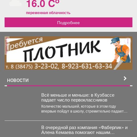
o
16.0 C
переменная облачность
Подробнее
реклама
НОВОСТИ
Всё меньше и меньше: в Кузбассе
падает число первоклассников
Количество малышей, которые в этом году
впервые пойдут в школу, стремительно падает в
Кемеровской области....
В очередной раз компания «Фаберлик» и
Алена Кемаева помогают нашим
хвостикам!