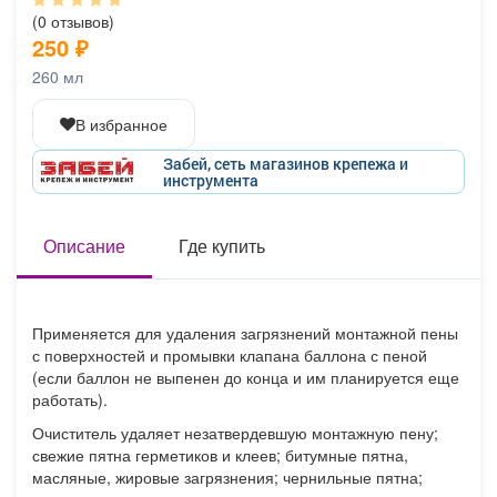
Афиша
Обучение
Проекты
(0 отзывов)
250
₽
260 мл
В избранное
Товары
Поздравления
Погода
Забей, сеть магазинов крепежа и
инструмента
Описание
Где купить
ТВ программа
Я - пенсионер
Применяется для удаления загрязнений монтажной пены
с поверхностей и промывки клапана баллона с пеной
(если баллон не выпенен до конца и им планируется еще
работать).
Очиститель удаляет незатвердевшую монтажную пену;
свежие пятна герметиков и клеев; битумные пятна,
масляные, жировые загрязнения; чернильные пятна;