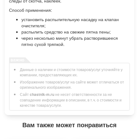
следы от скотча, наклеек.
Способ применения:
установить распылительную насадку на клапан
очистителя;
распылить средство на свежие пятна пены;
через несколько минут убрать растворившееся
пятно сухой тряпкой.
Данные о наличии и стоимости товаров/услуг уточняйте у
компании, предоставляющих их.
Изображение товаров/услуг на сайте может отличаться от
оригинального изображения.
Сайт
chastnik-m.ru
не несет ответственности за не
совпадение информации в описании, в т.ч. о стоимости и
качестве товара/услуги.
Вам также может понравиться