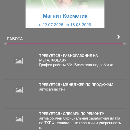
у
щ
щ
и
Магнит Косметик
и
й
c 22.07.2026 по 18.08.2026
й
РАБОТА
ТРЕБУЕТСЯ - РАЗНОРАБОЧИЕ НА
МЕТАЛЛОБАЗУ
График работы 5/2. Возможна подработка..
ТРЕБУЕТСЯ - МЕНЕДЖЕР ПО ПРОДАЖАМ
автозапчастей
ТРЕБУЕТСЯ - СЛЕСАРЬ ПО РЕМОНТУ
автомобилей Официальная заработная плата
по ТКРФ; социальные гарантии и уверенность
в...