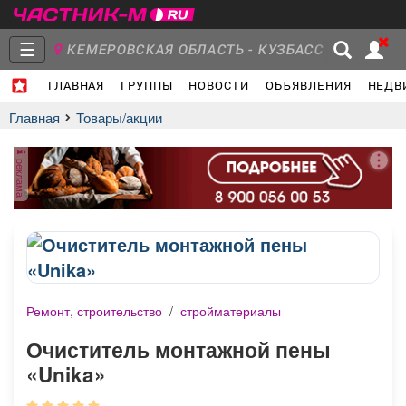
☰
КЕМЕРОВСКАЯ ОБЛАСТЬ - КУЗБАСС
ГЛАВНАЯ
ГРУППЫ
НОВОСТИ
ОБЪЯВЛЕНИЯ
НЕДВ
Главная
Группы
Новости
Главная
Товары/акции
реклама
Объявления
Недвижимость
Услуги
Ремонт, строительство
/
стройматериалы
Работа
Транспорт
Компании
Очиститель монтажной пены
«Unika»