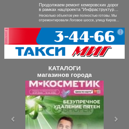
Продолжаем ремонт кемеровских дорог
в рамках нацпроекта "Инфраструктура
для жизни"
Несколько объектов уже полностью готовы. Мы
отремонтировали Логовое шоссе, улицу Кирова
от Кузнецкого до...
реклама
КАТАЛОГИ
магазинов города
П
С
р
л
е
е
д
д
ы
у
д
ю