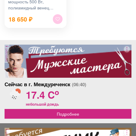
мощность 500 Вт,
полиамидный венец
Сибртех
18 650
₽
реклама
Сейчас в г. Междуреченск
(06:40)
o
17.4 C
небольшой дождь
Подробнее