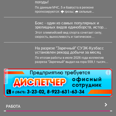
погоды!
По данным МЧС, 5 и 6августа в регионе
прогнозируются: 🌩 грозы; 🌧 сильные...
Бокс - один из самых популярных и
зрелищных видов единоборств, история
которого насчитывает не одно столетие.
Этот олимпийский вид спорта сочетает силу,
скорость, выносливость и тактическое
мастерство, а успех на ринге...
На разрезе "Заречный" СУЭК-Кузбасс
установлен рекорд добычи за месяц
По итогам работы в июле 2026 года коллектив
разреза "Заречный" выдал на-гора 559,1 тысяч
тонн...
реклама
РАБОТА