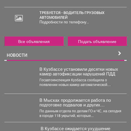
ТРЕБУЕТСЯ - ВОДИТЕЛЬ ГРУЗОВЫХ
АВТОМОБИЛЕЙ
Подробности по телефону..
Все объявления
Подать объявление
НОВОСТИ
В Кузбассе установили десятки новых
камер автофиксации нарушений ПДД
Госавтоинспекция Кузбасса сообщила о
появлении новых камер автоматической
фиксации нарушений правил дорожного
движения. С начала...
В Мысках продолжается работа по
подготовке подвалов и других
заглубленных помещений для укрытия
По данным отдела по делам ГО и ЧС, на сегодня
населения на случай возникновения
в городе 118 укрытий, которые...
чрезвычайных ситуаций
️ В Кузбассе ожидается ухудшение