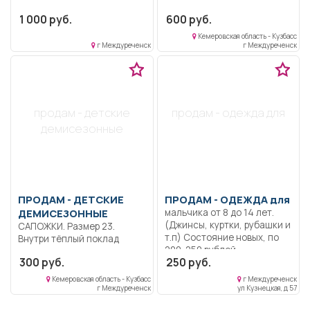
1 000 руб.
600 руб.
Кемеровская область - Кузбасс
г Междуреченск
г Междуреченск
продам - детские
продам - одежда для
демисезонные
ПРОДАМ -
ДЕТСКИЕ
ПРОДАМ -
ОДЕЖДА для
ДЕМИСЕЗОННЫЕ
мальчика от 8 до 14 лет.
(Джинсы, куртки, рубашки и
САПОЖКИ. Размер 23.
т.п) Cостояние новых, по
Внутри тёплый поклад
200-250 рублей.
300 руб.
250 руб.
Кемеровская область - Кузбасс
г Междуреченск
г Междуреченск
ул Кузнецкая, д 57