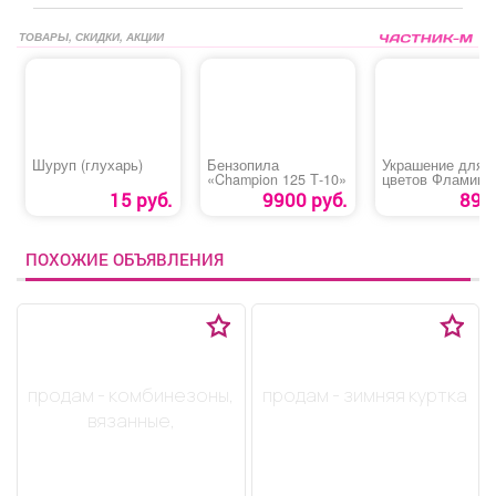
ТОВАРЫ, СКИДКИ, АКЦИИ
Шуруп (глухарь)
Бензопила
Украшение для
«Champion 125 Т-10»
цветов Фламинго с
крыльями
15 руб.
9900 руб.
89 р
ПОХОЖИЕ ОБЪЯВЛЕНИЯ
продам - комбинезоны,
продам - зимняя куртка
вязанные,