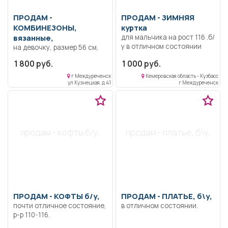
ПРОДАМ -
ПРОДАМ -
ЗИМНЯЯ
КОМБИНЕЗОНЫ,
куртка
вязанные,
для мальчика на рост 116 .б/
у в отличном состоянии
на девочку, размер 56 см,
носили пару раз.
1 800 руб.
1 000 руб.
Состояние отличное.
г Междуреченск
Кемеровская область - Кузбасс
ул Кузнецкая, д 41
г Междуреченск
продам - кофты б/у,
продам - платье, б\у,
ПРОДАМ -
КОФТЫ б/у,
ПРОДАМ -
ПЛАТЬЕ, б\у,
почти отличное состояние,
в отличном состоянии.
р-р 110-116.