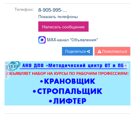
Афиша
Обучение
Проекты
8-905-995-...
Телефон:
Показать телефоны
Написать сообщение
Товары
Поздравления
Погода
MAX-канал "Объявления"
Поделиться
Пожаловаться
реклама
ТВ программа
Я - пенсионер