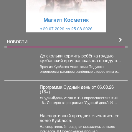
у
щ
щ
и
Магнит Косметик
и
й
c 29.07.2026 по 25.08.2026
й
НОВОСТИ
До скольки кормить ребёнка грудью:
кузбасский врач рассказала правду о
лактации
Врач из Кузбасса Анастасия Подушко
опровергла распространённые стереотипы о
грудном вскармливании. По словам
заведующей...
Программа Судный день от 06.08.26
(16+)
#Судныйдень 21:00 #ТВН #происшествия #ЧП
16+ Сегодня в программе "Судный день": 🚨
Профилактическое...
На спортивный праздник съехались со
всего Кузбасса.
На спортивный праздник съехались со всего
Кузбасса. В Прокопьевске прошел