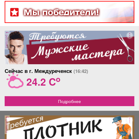
Мы победители!
реклама
Сейчас в г. Междуреченск
(16:42)
o
24.2 C
Подробнее
реклама