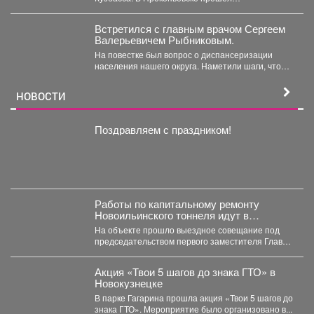
традиционный турнир по теннису. 🥎...
Встретился с главным врачом Сергеем
Валерьевичем Рыбниковым.
На повестке был вопрос о диспансеризации
населения нашего округа. Наметили шаги, чтобы
увеличить охват жителей:...
НОВОСТИ
Поздравляем с праздником!
Работы по капитальному ремонту
Новоильинского тоннеля идут в
соответствии с графиком
На объекте прошло выездное совещание под
председательством первого заместителя Главы
Новокузнецка Евгения Бедарева. В настоящее...
Акция «Твои 5 шагов до знака ГТО» в
Новокузнецке
В парке Гагарина прошла акция «Твои 5 шагов до
знака ГТО». Мероприятие было организовано в...