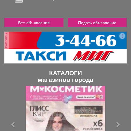
Все объявления
Подать объявление
реклама
КАТАЛОГИ
магазинов города
П
С
р
л
е
е
д
д
ы
у
д
ю