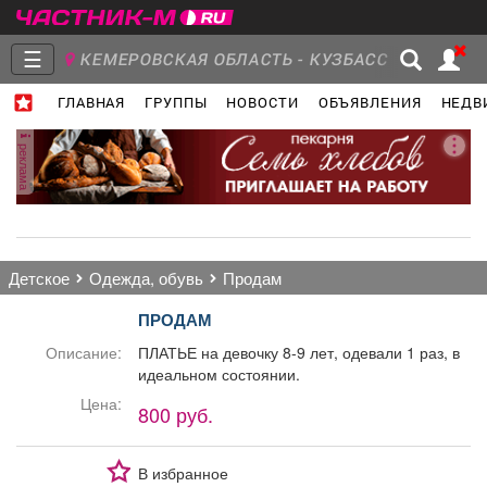
☰
КЕМЕРОВСКАЯ ОБЛАСТЬ - КУЗБАСС
ГЛАВНАЯ
ГРУППЫ
НОВОСТИ
ОБЪЯВЛЕНИЯ
НЕДВ
Главная
Группы
Новости
реклама
Объявления
Недвижимость
Услуги
детское
одежда, обувь
продам
ПРОДАМ
Описание:
ПЛАТЬЕ на девочку 8-9 лет, одевали 1 раз, в
идеальном состоянии.
Работа
Транспорт
Компании
Цена:
800 руб.
В избранное