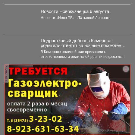
Новости Новокузнецка 6 августа
Новости «Ново-ТВ» с Татьяной Ляшенко
Подростковый дебош в Кемерове:
родители ответят за ночные похождения
детей
В Кемерове полицейские привлекли к
ответственности родителей девяти подростков.
В Кемерове полицейские выявили в...
реклама